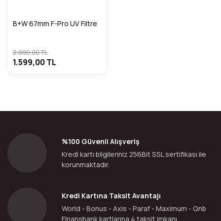
B+W 67mm F-Pro UV Filtre
2.000,00 TL
1.599,00 TL
%100 Güvenli Alışveriş
Kredi kartı bilgileriniz 256Bit SSL sertifikası ile
korunmaktadır.
Kredi Kartına Taksit Avantajı
World - Bonus - Axis - Paraf - Maximum - Qnb
Finansbank kartlarına 4 taksit imkanı