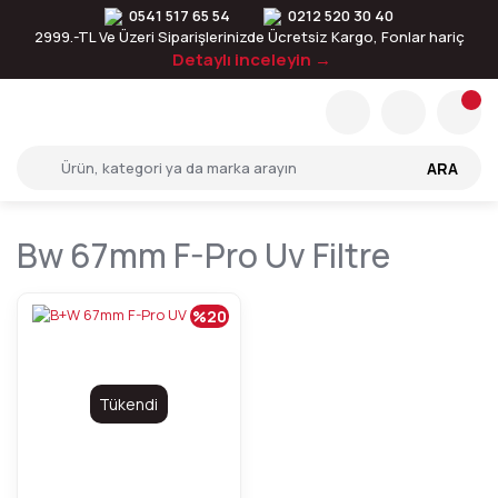
0541 517 65 54
0212 520 30 40
2999.-TL Ve Üzeri Siparişlerinizde Ücretsiz Kargo, Fonlar hariç
Detaylı inceleyin →
ARA
Bw 67mm F-Pro Uv Filtre
%20
Tükendi