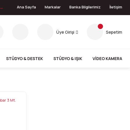
 →
Ana Sayfa
Markalar
Banka Bilgilerimiz
İletişim
Üye Girişi
Sepetim
STÜDYO & DESTEK
STÜDYO & IŞIK
VİDEO KAMERA