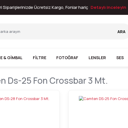
i Siparişlerinizde Ücretsiz Kargo, Fonlar hariç
Detaylı inceleyin
ARA
E & GİMBAL
FİLTRE
FOTOĞRAF
LENSLER
SES
 Ds-25 Fon Crossbar 3 Mt.