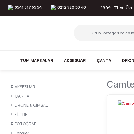
0541 517 65 54
0212 520 30 40
2999.-TL Ve Üzer
TÜM MARKALAR
AKSESUAR
ÇANTA
DRON
Camten
AKSESUAR
ÇANTA
DRONE & GİMBAL
FİLTRE
FOTOĞRAF
Lensler