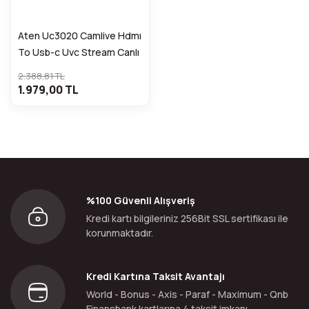
Aten Uc3020 Camlive Hdmı
To Usb-c Uvc Stream Canlı
Yayın Cihazı
2.388,81 TL
1.979,00 TL
%100 Güvenli Alışveriş
Kredi kartı bilgileriniz 256Bit SSL sertifikası ile
korunmaktadır.
Kredi Kartına Taksit Avantajı
World - Bonus - Axis - Paraf - Maximum - Qnb
Finansbank kartlarına 4 taksit imkanı