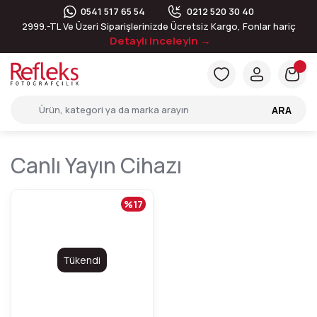
0541 517 65 54
0212 520 30 40
2999.-TL Ve Üzeri Siparişlerinizde Ücretsiz Kargo, Fonlar hariç
Detaylı inceleyin →
ARA
Canlı Yayın Cihazı
%17
Tükendi