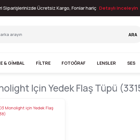
i Siparişlerinizde Ücretsiz Kargo, Fonlar hariç
Detaylı inceleyin
ARA
E & GİMBAL
FİLTRE
FOTOĞRAF
LENSLER
SES
olight Için Yedek Flaş Tüpü (33