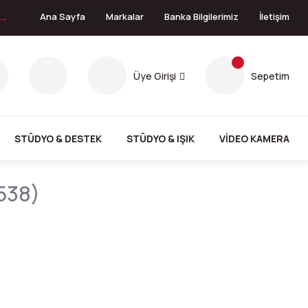
 →
Ana Sayfa
Markalar
Banka Bilgilerimiz
İletişim
Üye Girişi
Sepetim
STÜDYO & DESTEK
STÜDYO & IŞIK
VİDEO KAMERA
1538)