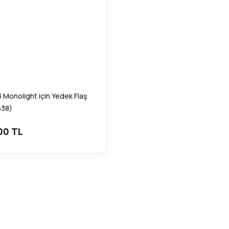
 Monolight için Yedek Flaş
538)
00 TL