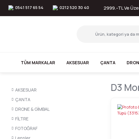
0541 517 65 54
0212 520 30 40
2999.-TL Ve Üzer
TÜM MARKALAR
AKSESUAR
ÇANTA
DRON
D3 Mon
AKSESUAR
ÇANTA
DRONE & GİMBAL
FİLTRE
FOTOĞRAF
Lensler