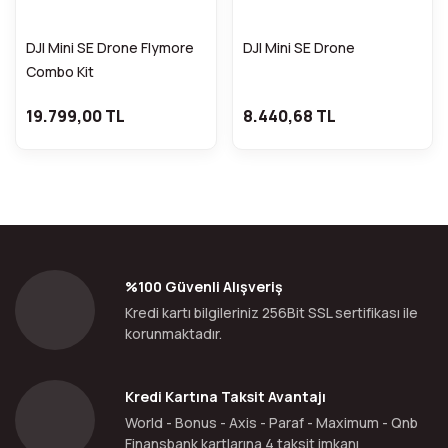
DJI Mini SE Drone Flymore
DJI Mini SE Drone
Combo Kit
19.799,00 TL
8.440,68 TL
%100 Güvenli Alışveriş
Kredi kartı bilgileriniz 256Bit SSL sertifikası ile
korunmaktadır.
Kredi Kartına Taksit Avantajı
World - Bonus - Axis - Paraf - Maximum - Qnb
Finansbank kartlarına 4 taksit imkanı