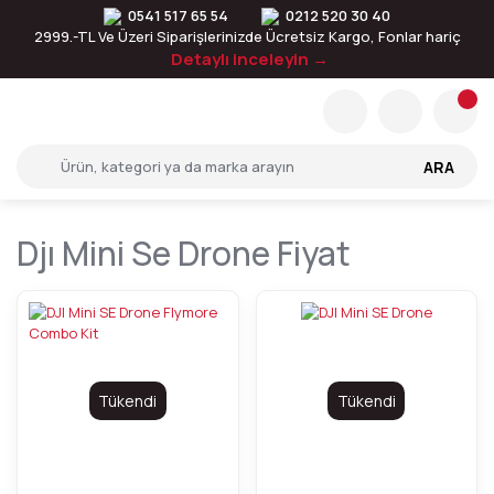
0541 517 65 54
0212 520 30 40
2999.-TL Ve Üzeri Siparişlerinizde Ücretsiz Kargo, Fonlar hariç
Detaylı inceleyin →
ARA
Djı Mini Se Drone Fiyat
Tükendi
Tükendi