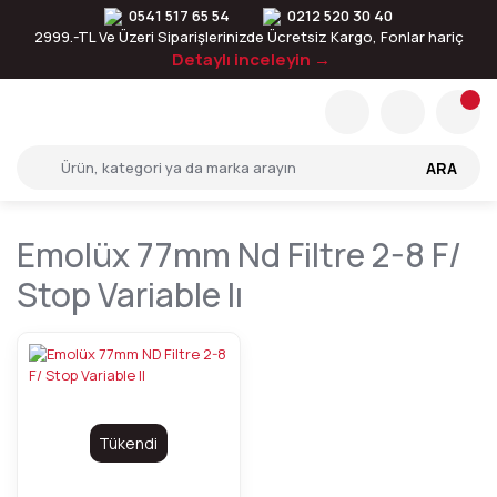
0541 517 65 54
0212 520 30 40
2999.-TL Ve Üzeri Siparişlerinizde Ücretsiz Kargo, Fonlar hariç
Detaylı inceleyin →
ARA
Emolüx 77mm Nd Filtre 2-8 F/
Stop Variable Iı
Tükendi