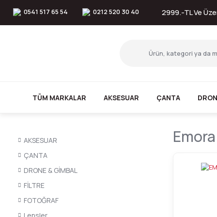
0541 517 65 54
0212 520 30 40
2999.-TL Ve Üzer
TÜM MARKALAR
AKSESUAR
ÇANTA
DRON
Emora
AKSESUAR
ÇANTA
DRONE & GİMBAL
FİLTRE
FOTOĞRAF
Lensler