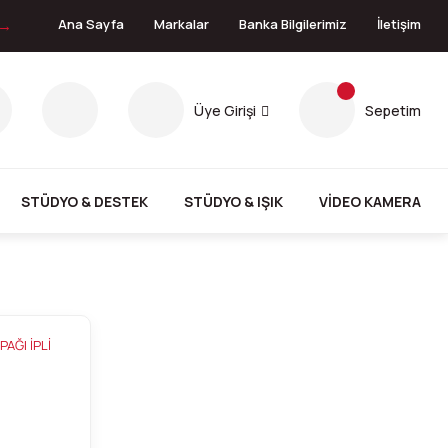
 →
Ana Sayfa
Markalar
Banka Bilgilerimiz
İletişim
Üye Girişi
Sepetim
STÜDYO & DESTEK
STÜDYO & IŞIK
VİDEO KAMERA