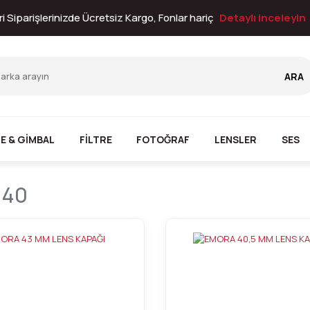
i Siparişlerinizde Ücretsiz Kargo, Fonlar hariç
Detaylı inceleyin
ARA
E & GİMBAL
FİLTRE
FOTOĞRAF
LENSLER
SES
 40