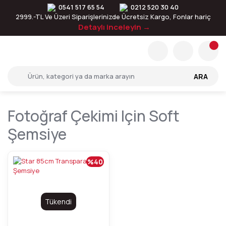
0541 517 65 54
0212 520 30 40
2999.-TL Ve Üzeri Siparişlerinizde Ücretsiz Kargo, Fonlar hariç
Detaylı inceleyin →
ARA
Fotoğraf Çekimi Için Soft
Şemsiye
%40
Tükendi