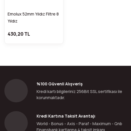
Emolux 52mm Yıldız Filtre 8
Yıldız
430,20 TL
%100 Güvenli Alışveriş
Kredi kartı bilgileriniz 256Bit SSL sertifikası ile
korunmaktadır.
Kredi Kartına Taksit Avantajı
World - Bonus - Axis - Paraf - Maximum - Qnb
Finansbank kartlarına 4 taksit imkanı