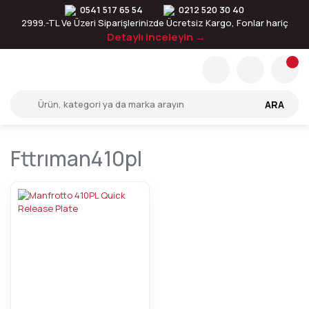
0541 517 65 54
0212 520 30 40
2999.-TL Ve Üzeri Siparişlerinizde Ücretsiz Kargo, Fonlar hariç
Detaylı inceleyin →
ARA
Fttrıman410pl