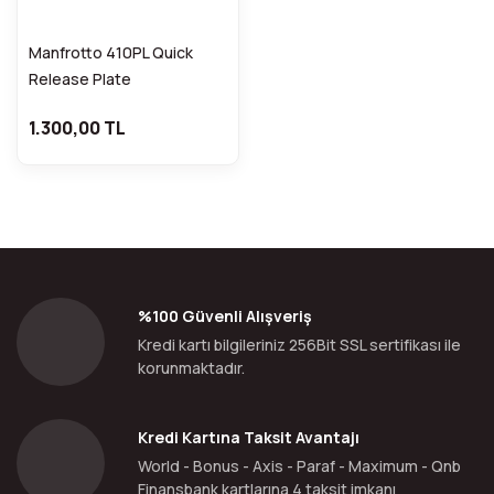
Manfrotto 410PL Quick
Release Plate
1.300,00 TL
%100 Güvenli Alışveriş
Kredi kartı bilgileriniz 256Bit SSL sertifikası ile
korunmaktadır.
Kredi Kartına Taksit Avantajı
World - Bonus - Axis - Paraf - Maximum - Qnb
Finansbank kartlarına 4 taksit imkanı