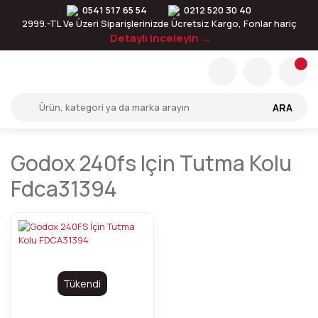
0541 517 65 54
0212 520 30 40
2999.-TL Ve Üzeri Siparişlerinizde Ücretsiz Kargo, Fonlar hariç
Detaylı inceleyin →
ARA
Godox 240fs Için Tutma Kolu
Fdca31394
Tükendi