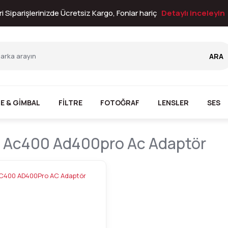
i Siparişlerinizde Ücretsiz Kargo, Fonlar hariç
Detaylı inceleyin
ARA
E & GİMBAL
FİLTRE
FOTOĞRAF
LENSLER
SES
 Ac400 Ad400pro Ac Adaptör