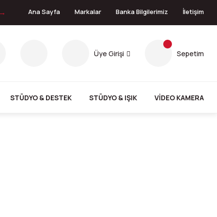
 →
Ana Sayfa
Markalar
Banka Bilgilerimiz
İletişim
Üye Girişi
Sepetim
STÜDYO & DESTEK
STÜDYO & IŞIK
VİDEO KAMERA