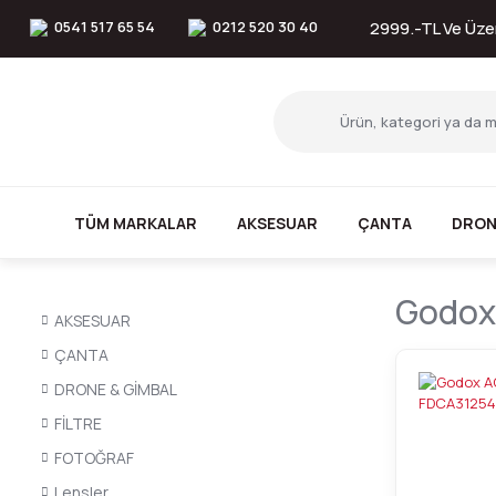
0541 517 65 54
0212 520 30 40
2999.-TL Ve Üzer
TÜM MARKALAR
AKSESUAR
ÇANTA
DRON
Godox
AKSESUAR
ÇANTA
DRONE & GİMBAL
FİLTRE
FOTOĞRAF
Lensler