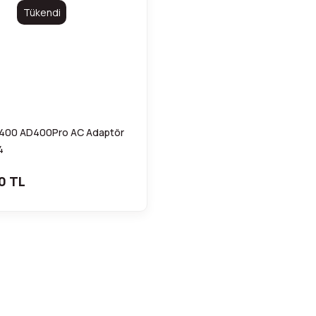
Tükendi
400 AD400Pro AC Adaptör
4
0 TL