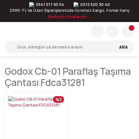
0541 517 65 54
0212 520 30 40
2999.-TL Ve Üzeri Siparişlerinizde Ücretsiz Kargo, Fonlar hariç
Detaylı inceleyin →
ARA
Godox Cb-01 Paraflaş Taşıma
Çantası Fdca31281
%3