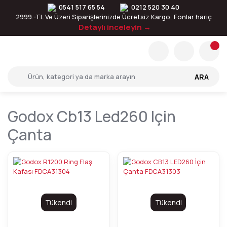
0541 517 65 54
0212 520 30 40
2999.-TL Ve Üzeri Siparişlerinizde Ücretsiz Kargo, Fonlar hariç
Detaylı inceleyin →
ARA
Godox Cb13 Led260 Için
Çanta
Tükendi
Tükendi