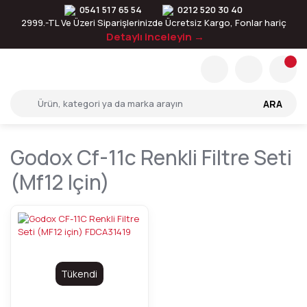
0541 517 65 54
0212 520 30 40
2999.-TL Ve Üzeri Siparişlerinizde Ücretsiz Kargo, Fonlar hariç
Detaylı inceleyin →
ARA
Godox Cf-11c Renkli Filtre Seti
(mf12 Için)
Tükendi