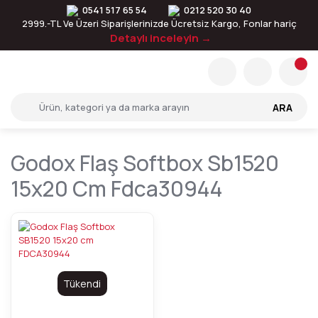
0541 517 65 54
0212 520 30 40
2999.-TL Ve Üzeri Siparişlerinizde Ücretsiz Kargo, Fonlar hariç
Detaylı inceleyin →
ARA
Godox Flaş Softbox Sb1520
15x20 Cm Fdca30944
Tükendi