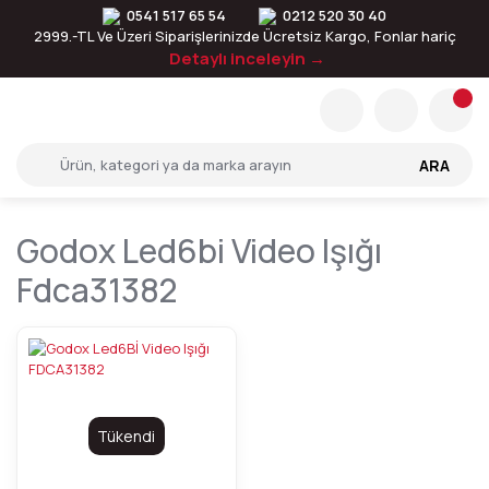
0541 517 65 54
0212 520 30 40
2999.-TL Ve Üzeri Siparişlerinizde Ücretsiz Kargo, Fonlar hariç
Detaylı inceleyin →
ARA
Godox Led6bi Video Işığı
Fdca31382
Tükendi