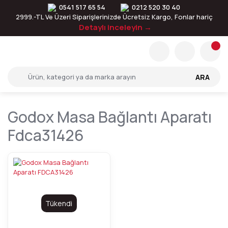
0541 517 65 54
0212 520 30 40
2999.-TL Ve Üzeri Siparişlerinizde Ücretsiz Kargo, Fonlar hariç
Detaylı inceleyin →
ARA
Godox Masa Bağlantı Aparatı
Fdca31426
Tükendi