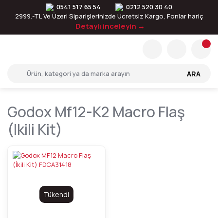
0541 517 65 54
0212 520 30 40
2999.-TL Ve Üzeri Siparişlerinizde Ücretsiz Kargo, Fonlar hariç
Detaylı inceleyin →
ARA
Godox Mf12-K2 Macro Flaş
(ikili Kit)
Tükendi