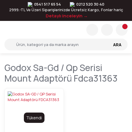
0541 517 65 54
0212 520 30 40
2999.-TL Ve Üzeri Siparişlerinizde Ücretsiz Kargo, Fonlar hariç
Detaylı inceleyin →
ARA
Godox Sa-Gd / Qp Serisi
Mount Adaptörü Fdca31363
Tükendi