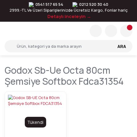
0541 517 65 54
0212 520 30 40
2999.-TL Ve Üzeri Siparişlerinizde Ücretsiz Kargo, Fonlar hariç
Detaylı inceleyin →
ARA
Godox Sb-Ue Octa 80cm
Şemsiye Softbox Fdca31354
Tükendi