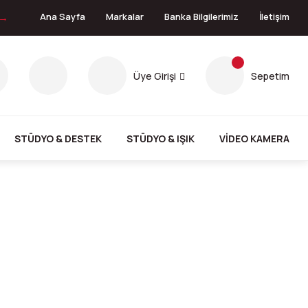
 →
Ana Sayfa
Markalar
Banka Bilgilerimiz
İletişim
Üye Girişi
Sepetim
STÜDYO & DESTEK
STÜDYO & IŞIK
VİDEO KAMERA