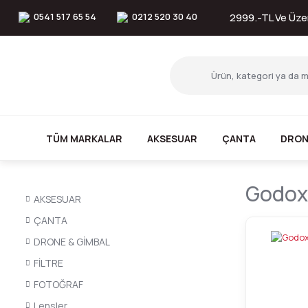
0541 517 65 54
0212 520 30 40
2999.-TL Ve Üzer
TÜM MARKALAR
AKSESUAR
ÇANTA
DRON
Godox 
AKSESUAR
ÇANTA
DRONE & GİMBAL
FİLTRE
FOTOĞRAF
Lensler