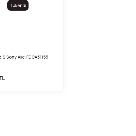
Tükendi
-S Sony Alıcı FDCA31155
TL