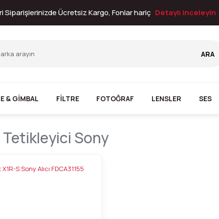
i Siparişlerinizde Ücretsiz Kargo, Fonlar hariç
Detaylı inceleyin
ARA
E & GİMBAL
FİLTRE
FOTOĞRAF
LENSLER
SES
Tetikleyici Sony