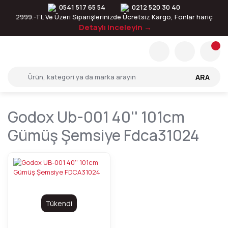
0541 517 65 54
0212 520 30 40
2999.-TL Ve Üzeri Siparişlerinizde Ücretsiz Kargo, Fonlar hariç
Detaylı inceleyin →
ARA
Godox Ub-001 40'' 101cm
Gümüş Şemsiye Fdca31024
Tükendi