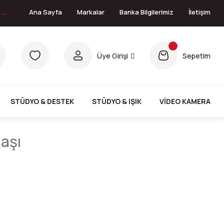
n →
Ana Sayfa
Markalar
Banka Bilgilerimiz
İletişim
Üye Girişi
Sepetim
STÜDYO & DESTEK
STÜDYO & IŞIK
VİDEO KAMERA
aşı