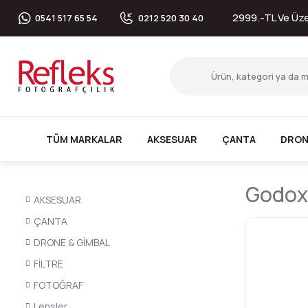
2999.-TL Ve Üzer
0541 517 65 54
0212 520 30 40
TÜM MARKALAR
AKSESUAR
ÇANTA
DRON
Godox 
AKSESUAR
ÇANTA
DRONE & GİMBAL
FİLTRE
FOTOĞRAF
Lensler