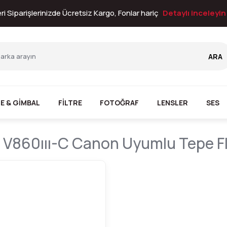
i Siparişlerinizde Ücretsiz Kargo, Fonlar hariç
Detaylı inceleyi
ARA
E & GİMBAL
FİLTRE
FOTOĞRAF
LENSLER
SES
V860ııı-C Canon Uyumlu Tepe Fl