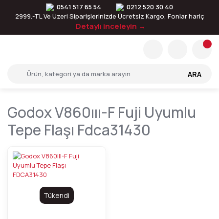
0541 517 65 54
0212 520 30 40
2999.-TL Ve Üzeri Siparişlerinizde Ücretsiz Kargo, Fonlar hariç
Detaylı inceleyin →
ARA
Godox V860ııı-F Fuji Uyumlu
Tepe Flaşı Fdca31430
Tükendi