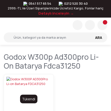
0541 517 65 54
0212 520 30 40
2999.-TL Ve Üzeri Siparişlerinizde Ücretsiz Kargo, Fonlar hariç
Detaylı inceleyin →
ARA
Godox W300p Ad300pro Li-
On Batarya Fdca31250
Tükendi