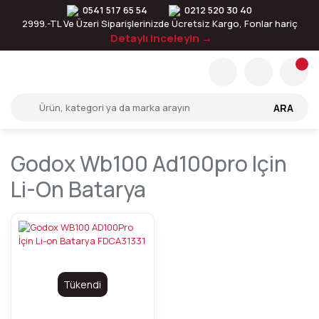
0541 517 65 54
0212 520 30 40
2999.-TL Ve Üzeri Siparişlerinizde Ücretsiz Kargo, Fonlar hariç
Detaylı inceleyin →
ARA
Godox Wb100 Ad100pro Için
Li-On Batarya
Tükendi