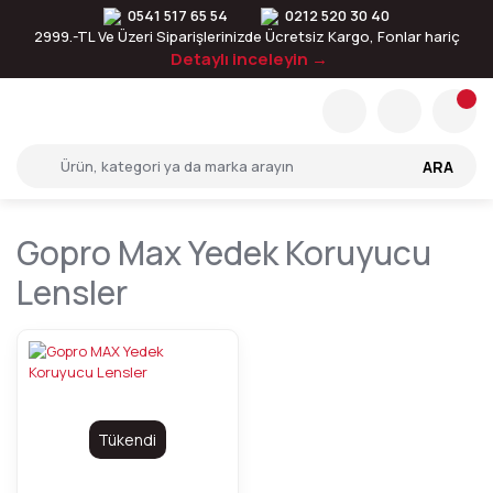
0541 517 65 54
0212 520 30 40
2999.-TL Ve Üzeri Siparişlerinizde Ücretsiz Kargo, Fonlar hariç
Detaylı inceleyin →
ARA
Gopro Max Yedek Koruyucu
Lensler
Tükendi