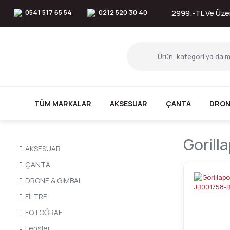
0541 517 65 54
0212 520 30 40
2999.-TL Ve Üzer
TÜM MARKALAR
AKSESUAR
ÇANTA
DRON
Gorill
AKSESUAR
ÇANTA
DRONE & GİMBAL
FİLTRE
FOTOĞRAF
Lensler