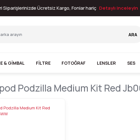
i Siparişlerinizde Ücretsiz Kargo, Fonlar hariç
Detaylı inceleyin
ARA
E & GİMBAL
FİLTRE
FOTOĞRAF
LENSLER
SES
apod Podzilla Medium Kit Red J