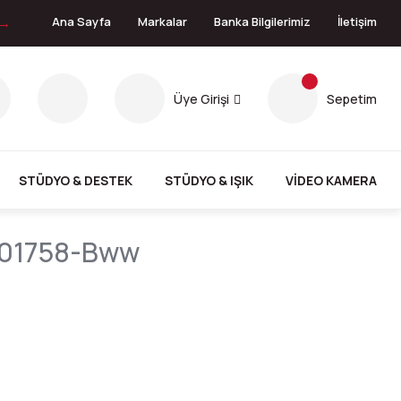
 →
Ana Sayfa
Markalar
Banka Bilgilerimiz
İletişim
Üye Girişi
Sepetim
STÜDYO & DESTEK
STÜDYO & IŞIK
VİDEO KAMERA
b001758-Bww