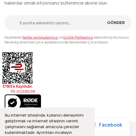
haberdar olmak istiyorsanız bültenimize abone olun.
GÖNDER
Kaydolarak
Şartlar ve Koşullarımızı
ve
Gizlilik Politikamızı
kabul etmiş olursunuz.
Devre dışı bırakmak için e-postalarımızda Abonelikten Çık'a tıklayın.
TR-A12D8D38
Bu internet sitesinde, kullanıcı deneyimini
geliştirmek ve internet sitesinin verimli
Facebook
çalışmasını sağlamak amacıyla çerezler
kullanılmaktadır. Ayrıntıları inceleyin
2021© Refleks Fotoğrafçılık, Tüm Hakları Saklıdır.