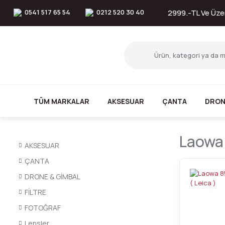
0541 517 65 54
0212 520 30 40
2999.-TL Ve Üzer
TÜM MARKALAR
AKSESUAR
ÇANTA
DRON
Laowa 
AKSESUAR
ÇANTA
DRONE & GİMBAL
FİLTRE
FOTOĞRAF
Lensler