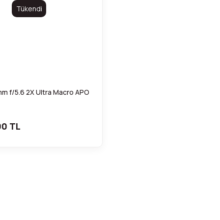
Tükendi
m f/5.6 2X Ultra Macro APO
00 TL