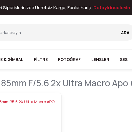
i Siparişlerinizde Ücretsiz Kargo, Fonlar hariç
Detaylı inceleyin
ARA
E & GİMBAL
FİLTRE
FOTOĞRAF
LENSLER
SES
85mm F/5.6 2x Ultra Macro Apo (