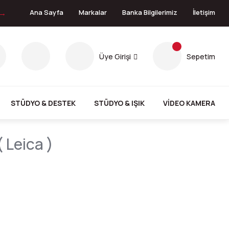
 →
Ana Sayfa
Markalar
Banka Bilgilerimiz
İletişim
Üye Girişi
Sepetim
STÜDYO & DESTEK
STÜDYO & IŞIK
VİDEO KAMERA
 Leica )