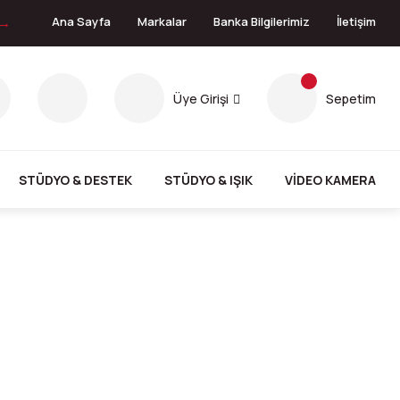
 →
Ana Sayfa
Markalar
Banka Bilgilerimiz
İletişim
Üye Girişi
Sepetim
STÜDYO & DESTEK
STÜDYO & IŞIK
VİDEO KAMERA