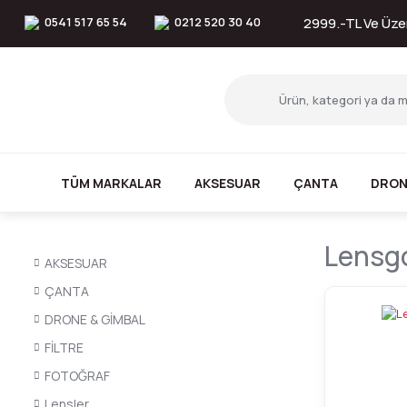
0541 517 65 54
0212 520 30 40
2999.-TL Ve Üzer
TÜM MARKALAR
AKSESUAR
ÇANTA
DRON
Lensg
AKSESUAR
ÇANTA
DRONE & GİMBAL
FİLTRE
FOTOĞRAF
Lensler