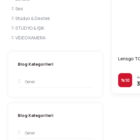
Ses
Stüdyo & Destek
STÜDYO & IŞIK
VİDEO KAMERA
Lensgo TC
Blog Kategorileri
4
%10
Genel
3
Blog Kategorileri
Genel