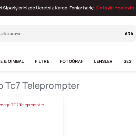
i Siparişlerinizde Ücretsiz Kargo, Fonlar hariç
Detaylı inceleyin
ARA
E & GİMBAL
FİLTRE
FOTOĞRAF
LENSLER
SES
o Tc7 Teleprompter