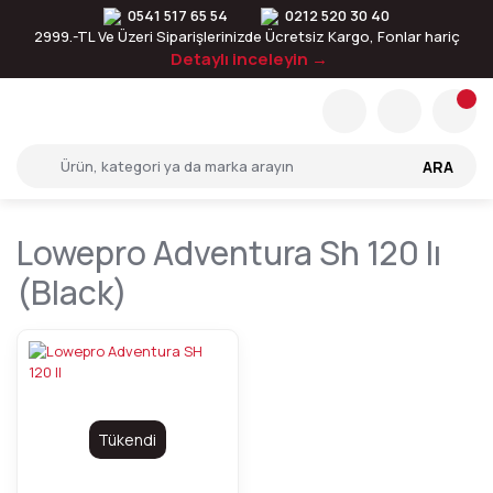
0541 517 65 54
0212 520 30 40
2999.-TL Ve Üzeri Siparişlerinizde Ücretsiz Kargo, Fonlar hariç
Detaylı inceleyin →
ARA
Lowepro Adventura Sh 120 Iı
(black)
Tükendi