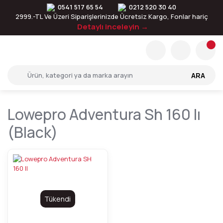
0541 517 65 54
0212 520 30 40
2999.-TL Ve Üzeri Siparişlerinizde Ücretsiz Kargo, Fonlar hariç
Detaylı inceleyin →
ARA
Lowepro Adventura Sh 160 Iı
(black)
Tükendi