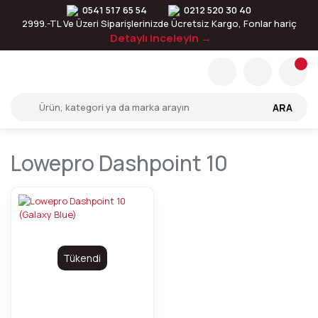
0541 517 65 54
0212 520 30 40
2999.-TL Ve Üzeri Siparişlerinizde Ücretsiz Kargo, Fonlar hariç
Detaylı inceleyin →
ARA
Lowepro Dashpoint 10
Tükendi