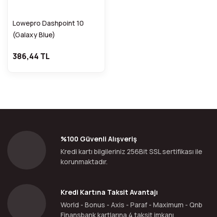
Lowepro Dashpoint 10
(Galaxy Blue)
386,44 TL
%100 Güvenli Alışveriş
Kredi kartı bilgileriniz 256Bit SSL sertifikası ile
korunmaktadır.
Kredi Kartına Taksit Avantajı
World - Bonus - Axis - Paraf - Maximum - Qnb
Finansbank kartlarına 4 taksit imkanı