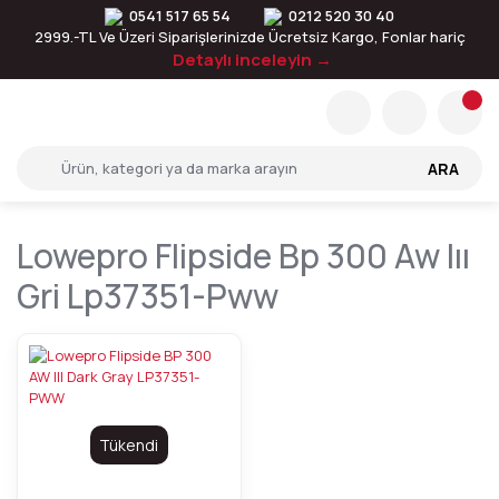
0541 517 65 54
0212 520 30 40
2999.-TL Ve Üzeri Siparişlerinizde Ücretsiz Kargo, Fonlar hariç
Detaylı inceleyin →
ARA
Lowepro Flipside Bp 300 Aw Iıı
Gri Lp37351-Pww
Tükendi