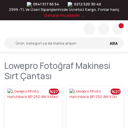
0541 517 65 54
0212 520 30 40
2999.-TL Ve Üzeri Siparişlerinizde Ücretsiz Kargo, Fonlar hariç
Detaylı inceleyin →
ARA
Lowepro Fotoğraf Makinesi
Sırt Çantası
%27
%27