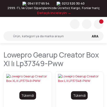
0541 517 65 54
0212 520 30 40
2999.-TL Ve Üzeri Siparişlerinizde Ücretsiz Kargo, Fonlar hariç
Detaylı inceleyin →
ARA
Lowepro Gearup Creator Box
Xl Iı Lp37349-Pww
Tükendi
Tükendi