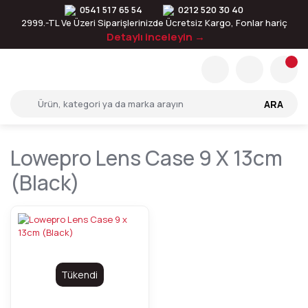
0541 517 65 54
0212 520 30 40
2999.-TL Ve Üzeri Siparişlerinizde Ücretsiz Kargo, Fonlar hariç
Detaylı inceleyin →
ARA
Lowepro Lens Case 9 X 13cm
(black)
Tükendi