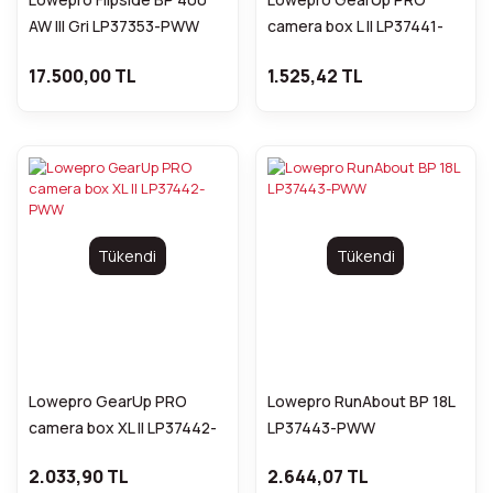
AW III Gri LP37353-PWW
camera box L II LP37441-
PWW
17.500,00 TL
1.525,42 TL
Tükendi
Tükendi
Lowepro GearUp PRO
Lowepro RunAbout BP 18L
camera box XL II LP37442-
LP37443-PWW
PWW
2.033,90 TL
2.644,07 TL