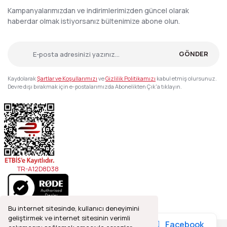
Kampanyalarımızdan ve indirimlerimizden güncel olarak
haberdar olmak istiyorsanız bültenimize abone olun.
GÖNDER
Kaydolarak
Şartlar ve Koşullarımızı
ve
Gizlilik Politikamızı
kabul etmiş olursunuz.
Devre dışı bırakmak için e-postalarımızda Abonelikten Çık'a tıklayın.
TR-A12D8D38
Bu internet sitesinde, kullanıcı deneyimini
geliştirmek ve internet sitesinin verimli
Facebook