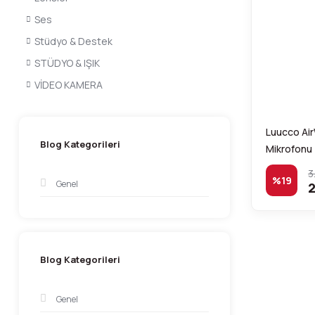
Ses
Stüdyo & Destek
STÜDYO & IŞIK
VİDEO KAMERA
Luucco Air
Blog Kategorileri
Mikrofonu
3
%19
Genel
2
Blog Kategorileri
Genel