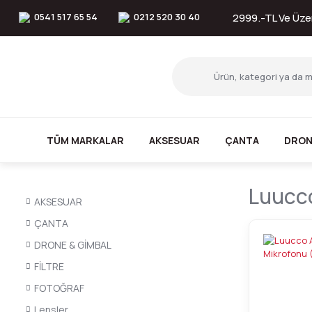
0541 517 65 54
0212 520 30 40
2999.-TL Ve Üzer
TÜM MARKALAR
AKSESUAR
ÇANTA
DRON
Luucco
AKSESUAR
ÇANTA
DRONE & GİMBAL
FİLTRE
FOTOĞRAF
Lensler