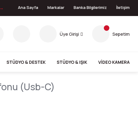
 →
Ana Sayfa
Markalar
Banka Bilgilerimiz
İletişim
Üye Girişi
Sepetim
STÜDYO & DESTEK
STÜDYO & IŞIK
VİDEO KAMERA
ofonu (usb-C)