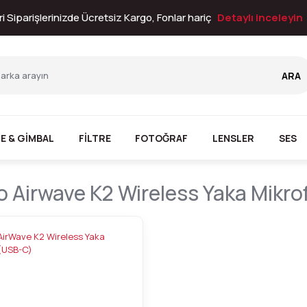
i Siparişlerinizde Ücretsiz Kargo, Fonlar hariç
Detaylı inceleyin
ARA
E & GİMBAL
FİLTRE
FOTOĞRAF
LENSLER
SES
 Airwave K2 Wireless Yaka Mikr