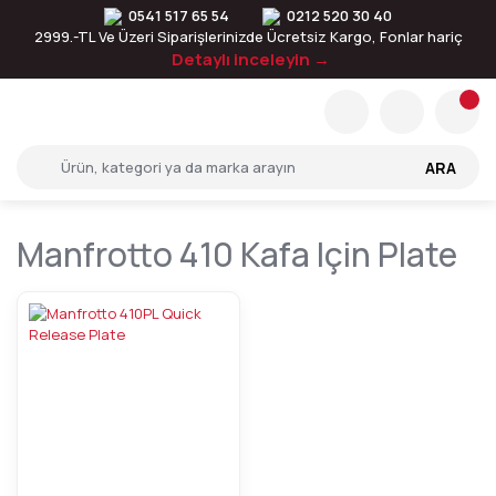
0541 517 65 54
0212 520 30 40
2999.-TL Ve Üzeri Siparişlerinizde Ücretsiz Kargo, Fonlar hariç
Detaylı inceleyin →
ARA
Manfrotto 410 Kafa Için Plate