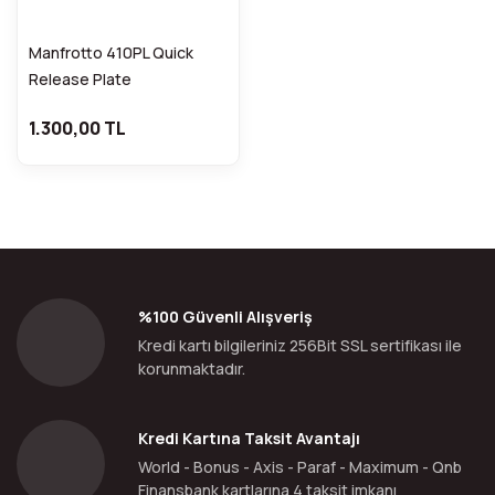
Manfrotto 410PL Quick
Release Plate
1.300,00 TL
%100 Güvenli Alışveriş
Kredi kartı bilgileriniz 256Bit SSL sertifikası ile
korunmaktadır.
Kredi Kartına Taksit Avantajı
World - Bonus - Axis - Paraf - Maximum - Qnb
Finansbank kartlarına 4 taksit imkanı