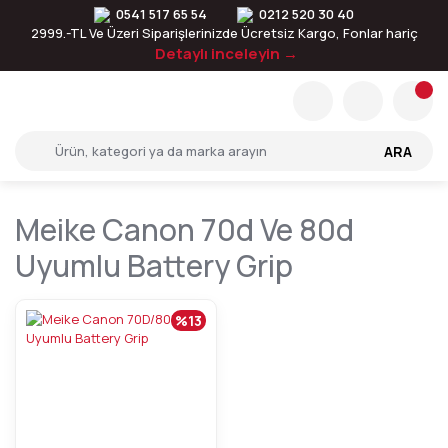
0541 517 65 54
0212 520 30 40
2999.-TL Ve Üzeri Siparişlerinizde Ücretsiz Kargo, Fonlar hariç
Detaylı inceleyin →
ARA
Meike Canon 70d Ve 80d
Uyumlu Battery Grip
%13