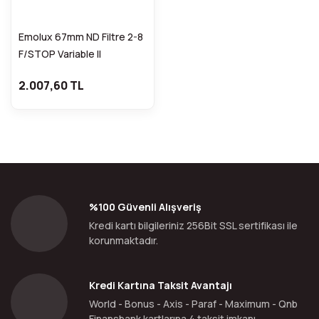
Emolux 67mm ND Filtre 2-8
F/STOP Variable II
2.007,60 TL
%100 Güvenli Alışveriş
Kredi kartı bilgileriniz 256Bit SSL sertifikası ile
korunmaktadır.
Kredi Kartına Taksit Avantajı
World - Bonus - Axis - Paraf - Maximum - Qnb
Finansbank kartlarına 4 taksit imkanı