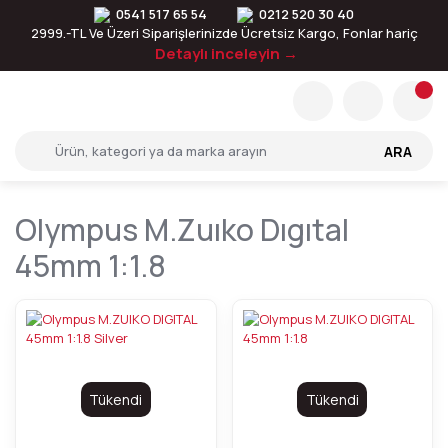
0541 517 65 54
0212 520 30 40
2999.-TL Ve Üzeri Siparişlerinizde Ücretsiz Kargo, Fonlar hariç
Detaylı inceleyin →
ARA
Olympus M.zuıko Dıgıtal
45mm 1:1.8
Tükendi
Tükendi