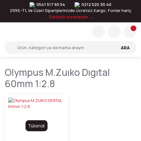
0541 517 65 54
0212 520 30 40
2999.-TL Ve Üzeri Siparişlerinizde Ücretsiz Kargo, Fonlar hariç
Detaylı inceleyin →
ARA
Olympus M.zuıko Dıgıtal
60mm 1:2.8
Tükendi