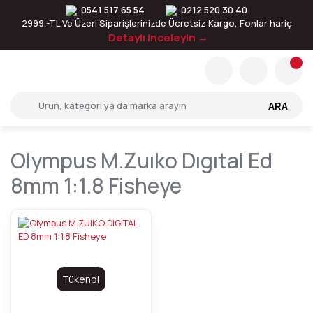
0541 517 65 54
0212 520 30 40
2999.-TL Ve Üzeri Siparişlerinizde Ücretsiz Kargo, Fonlar hariç
Detaylı inceleyin →
ARA
Olympus M.zuıko Dıgıtal Ed
8mm 1:1.8 Fisheye
Tükendi