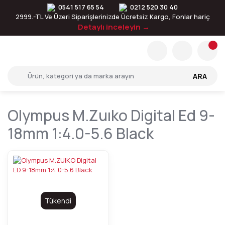
0541 517 65 54
0212 520 30 40
2999.-TL Ve Üzeri Siparişlerinizde Ücretsiz Kargo, Fonlar hariç
Detaylı inceleyin →
ARA
Olympus M.zuıko Digital Ed 9-
18mm 1:4.0-5.6 Black
Tükendi