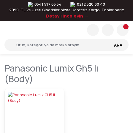
0541 517 65 54
0212 520 30 40
2999.-TL Ve Üzeri Siparişlerinizde Ücretsiz Kargo, Fonlar hariç
Detaylı inceleyin →
ARA
Panasonic Lumix Gh5 Iı
(body)