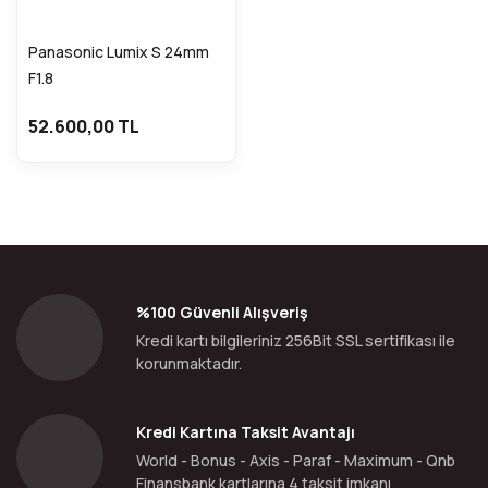
Panasonic Lumix S 24mm
F1.8
52.600,00 TL
%100 Güvenli Alışveriş
Kredi kartı bilgileriniz 256Bit SSL sertifikası ile
korunmaktadır.
Kredi Kartına Taksit Avantajı
World - Bonus - Axis - Paraf - Maximum - Qnb
Finansbank kartlarına 4 taksit imkanı